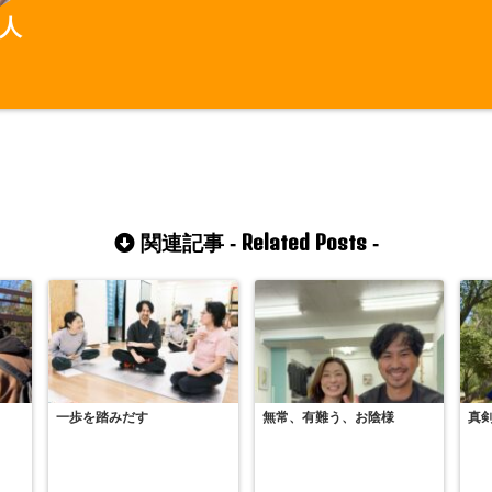
人
Related Posts
関連記事 -
-
一歩を踏みだす
無常、有難う、お陰様
真