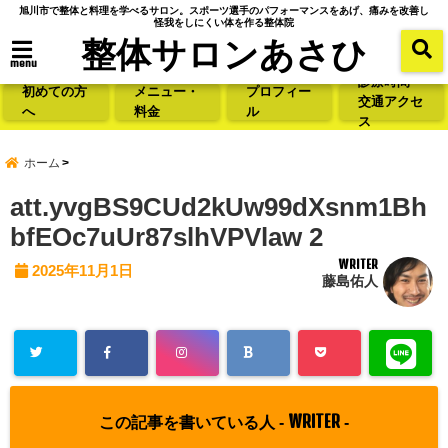
旭川市で整体と料理を学べるサロン。スポーツ選手のパフォーマンスをあげ、痛みを改善し
怪我をしにくい体を作る整体院
整体サロンあさひ
menu
診療時間・
初めての方
メニュー・
プロフィー
交通アクセ
へ
料金
ル
ス
ホーム
att.yvgBS9CUd2kUw99dXsnm1Bh
bfEOc7uUr87slhVPVlaw 2
WRITER
2025年11月1日
藤島佑人
WRITER
この記事を書いている人 -
-