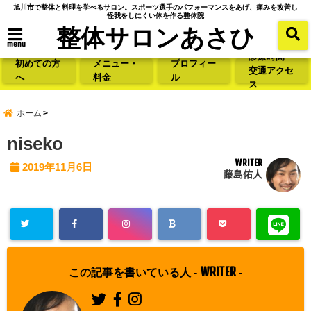
旭川市で整体と料理を学べるサロン。スポーツ選手のパフォーマンスをあげ、痛みを改善し
怪我をしにくい体を作る整体院
整体サロンあさひ
menu
診療時間・
初めての方
メニュー・
プロフィー
交通アクセ
へ
料金
ル
ス
ホーム
niseko
WRITER
2019年11月6日
藤島佑人
WRITER
この記事を書いている人 -
-