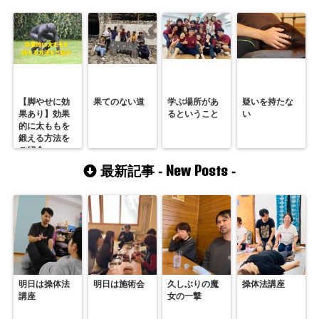
【脚やせに効
果てのない道
学ぶ場所があ
疑いを持たな
果あり】効果
るということ
い
的に太ももを
鍛える方法を
ご紹介
New Posts
最新記事 -
-
明日は操体法
明日は施術会
久しぶりの魔
操体法講座
講座
女の一撃