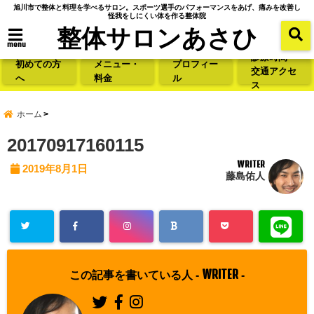
旭川市で整体と料理を学べるサロン。スポーツ選手のパフォーマンスをあげ、痛みを改善し
怪我をしにくい体を作る整体院
整体サロンあさひ
menu
診療時間・
初めての方
メニュー・
プロフィー
交通アクセ
へ
料金
ル
ス
ホーム
20170917160115
WRITER
2019年8月1日
藤島佑人
WRITER
この記事を書いている人 -
-