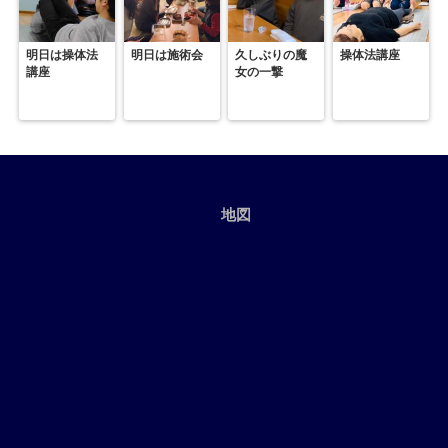
明日は操体法
明日は施術会
久しぶりの魔
操体法講座
講座
女の一撃
地図