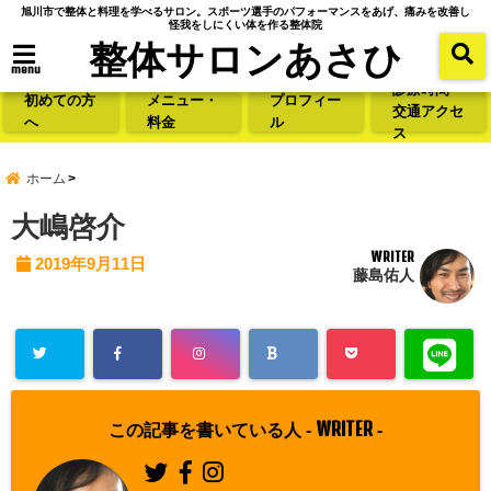
旭川市で整体と料理を学べるサロン。スポーツ選手のパフォーマンスをあげ、痛みを改善し
怪我をしにくい体を作る整体院
整体サロンあさひ
menu
診療時間・
初めての方
メニュー・
プロフィー
交通アクセ
へ
料金
ル
ス
ホーム
大嶋啓介
WRITER
2019年9月11日
藤島佑人
WRITER
この記事を書いている人 -
-