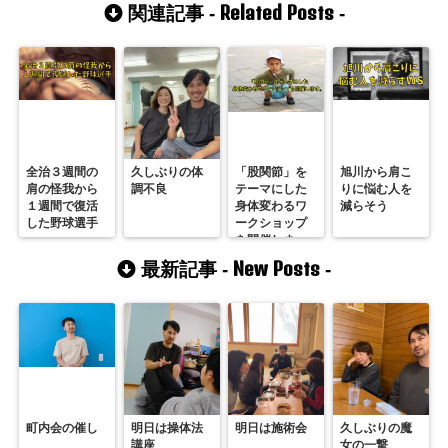
Related Posts
関連記事 -
-
全治３週間の
久しぶりの体
「股関節」を
旭川から肩こ
肩の怪我から
調不良
テーマにした
りに悩む人を
１週間で復活
身体変わるワ
減らそう
した野球選手
ークショップ
を開催しま
す。
New Posts
最新記事 -
-
町内会の催し
明日は操体法
明日は施術会
久しぶりの魔
講座
女の一撃