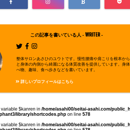
WRITER
この記事を書いている人 -
-
整体サロンあさひのユウトです。慢性腰痛や肩こりを根本か
と身体の内側から綺麗になる体質改善を提供しています。身
べ物、趣味、食べ歩きなどを書いています。
詳しいプロフィールはこちら
d variable $kanren in
/home/asahi00/seitai-asahi.com/public_
phant3/library/shortcodes.php
on line
578
d variable $kanren in
/home/asahi00/seitai-asahi.com/public_
phant3/library/shortcodes.php
on line
578