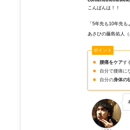
こんばんは！！
「5年先も10年先
あさひの藤島佑人（
ポイント
腰痛をケア
す
自分で腰痛に
自分の
身体の