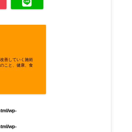
ら改善していく施術
体のこと、健康、食
html/wp-
html/wp-