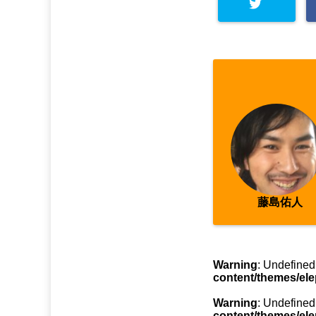
Warning
: Undefined arra
y key "Twitter" in
/home/
asahi00/seitai-asahi.co
m/public_html/wp-cont
ent/plugins/sns-count-
藤島佑人
cache/sns-count-cache.
php
on line
2897
Warning
: Undefine
content/themes/ele
Warning
: Undefine
content/themes/ele