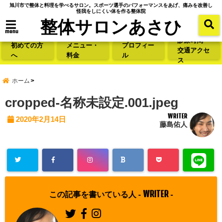
旭川市で整体と料理を学べるサロン。スポーツ選手のパフォーマンスをあげ、痛みを改善し
怪我をしにくい体を作る整体院
整体サロンあさひ
menu
診療時間・
初めての方
メニュー・
プロフィー
交通アクセ
へ
料金
ル
ス
ホーム
cropped-名称未設定.001.jpeg
WRITER
2020年2月14日
藤島佑人
WRITER
この記事を書いている人 -
-