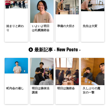
始まりと終わ
いよいよ明日
準備の大切さ
先生は大変
り
は札幌施術会
New Posts
最新記事 -
-
町内会の催し
明日は操体法
明日は施術会
久しぶりの魔
講座
女の一撃