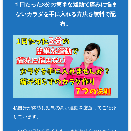
key "Twitter"
１日たった3分の簡単な運動で痛みに悩ま
in
/home/asa
ないカラダを手に入れる方法を無料で配
hi00/seitai-a
布。
sahi.com/pu
blic_html/w
p-content/pl
ugins/sns-c
ount-cache/
sns-count-c
ache.php
on
line
2897
私自身が体感し効果の高い運動を厳選してご紹介
しています。