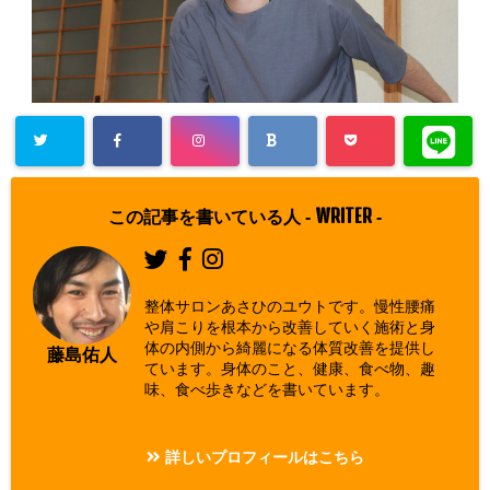
Warning
: Un
defined array
WRITER
この記事を書いている人 -
-
key "Twitter"
in
/home/asa
整体サロンあさひのユウトです。慢性腰痛
hi00/seitai-a
や肩こりを根本から改善していく施術と身
体の内側から綺麗になる体質改善を提供し
sahi.com/pu
藤島佑人
ています。身体のこと、健康、食べ物、趣
blic_html/w
味、食べ歩きなどを書いています。
p-content/pl
ugins/sns-c
詳しいプロフィールはこちら
ount-cache/