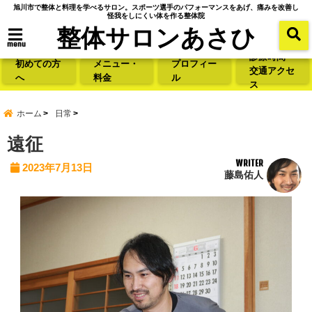
旭川市で整体と料理を学べるサロン。スポーツ選手のパフォーマンスをあげ、痛みを改善し
怪我をしにくい体を作る整体院
整体サロンあさひ
menu
診療時間・
初めての方
メニュー・
プロフィー
交通アクセ
へ
料金
ル
ス
ホーム
日常
遠征
WRITER
2023年7月13日
藤島佑人