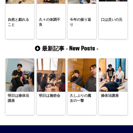
自然と戯れる
久々の体調不
今年の振り返
口は災いの元
こと
良
り
New Posts
最新記事 -
-
明日は操体法
明日は施術会
久しぶりの魔
操体法講座
講座
女の一撃