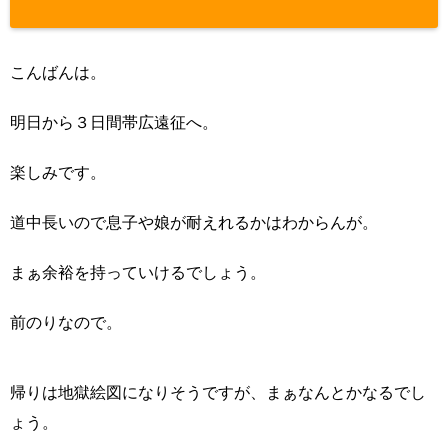
sns-count-c
ache.php
on
こんばんは。
line
2897
明日から３日間帯広遠征へ。
楽しみです。
道中長いので息子や娘が耐えれるかはわからんが。
まぁ余裕を持っていけるでしょう。
前のりなので。
帰りは地獄絵図になりそうですが、まぁなんとかなるでし
ょう。