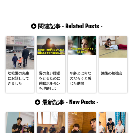
Related Posts
関連記事 -
-
幼稚園の先生
質の良い睡眠
年齢とは何な
施術の勉強会
にお話しして
をとるために
のだろうと感
きました
睡眠ホルモン
じた瞬間
を理解しよ
う。
New Posts
最新記事 -
-