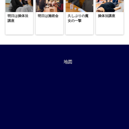
明日は操体法
明日は施術会
久しぶりの魔
操体法講座
講座
女の一撃
地図