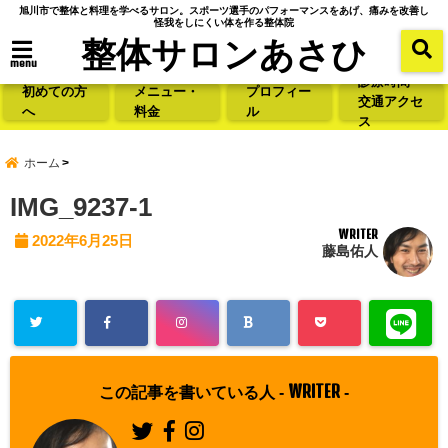
旭川市で整体と料理を学べるサロン。スポーツ選手のパフォーマンスをあげ、痛みを改善し
怪我をしにくい体を作る整体院
整体サロンあさひ
menu
診療時間・
初めての方
メニュー・
プロフィー
交通アクセ
へ
料金
ル
ス
ホーム
IMG_9237-1
WRITER
2022年6月25日
藤島佑人
WRITER
この記事を書いている人 -
-