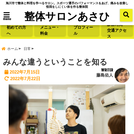
旭川市で整体と料理を学べるサロン。スポーツ選手のパフォーマンスをあげ、痛みを改善し
怪我をしにくい体を作る整体院
整体サロンあさひ
menu
診療時間・
初めての方
メニュー・
プロフィー
交通アクセ
へ
料金
ル
ス
ホーム
日常
みんな違うということを知る
WRITER
2022年7月15日
藤島佑人
2022年7月22日