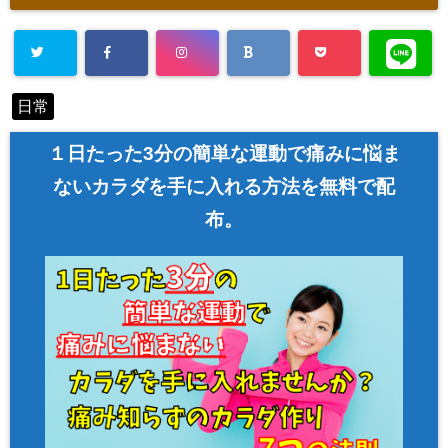
Warning
: Un
日常
defined array
key "Twitter"
１日たった3分の簡単な運動で痛みに悩ま
in
/home/asa
ないカラダを手に入れる方法を無料で配
hi00/seitai-a
布。
sahi.com/pu
blic_html/w
p-content/pl
ugins/sns-c
ount-cache/
sns-count-c
ache.php
on