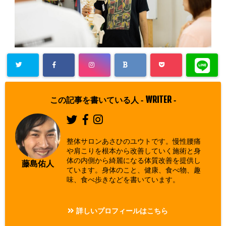
Warning
: Un
defined array
WRITER
この記事を書いている人 -
-
key "Twitter"
in
/home/asa
整体サロンあさひのユウトです。慢性腰痛
hi00/seitai-a
や肩こりを根本から改善していく施術と身
体の内側から綺麗になる体質改善を提供し
sahi.com/pu
藤島佑人
ています。身体のこと、健康、食べ物、趣
blic_html/w
味、食べ歩きなどを書いています。
p-content/pl
ugins/sns-c
詳しいプロフィールはこちら
ount-cache/