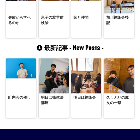
失敗から学べ
息子の就学前
師と仲間
旭川施術会後
るのか
検診
記
New Posts
最新記事 -
-
町内会の催し
明日は操体法
明日は施術会
久しぶりの魔
講座
女の一撃