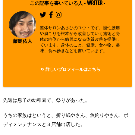
defined array
WRITER
この記事を書いている人 -
-
key "Twitter"
in
/home/asa
整体サロンあさひのユウトです。慢性腰痛
hi00/seitai-a
や肩こりを根本から改善していく施術と身
体の内側から綺麗になる体質改善を提供し
sahi.com/pu
藤島佑人
ています。身体のこと、健康、食べ物、趣
blic_html/w
味、食べ歩きなどを書いています。
p-content/pl
ugins/sns-c
詳しいプロフィールはこちら
ount-cache/
sns-count-c
ache.php
on
先週は息子の幼稚園で、祭りがあった。
line
2897
うちの家族はというと、折り紙やさん、魚釣りやさん、ボ
ディメンテナンスと３店舗出店した。