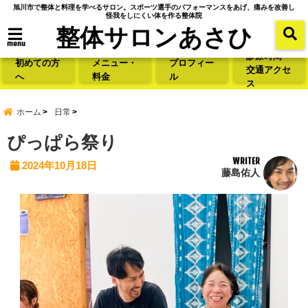
旭川市で整体と料理を学べるサロン。スポーツ選手のパフォーマンスをあげ、痛みを改善し
怪我をしにくい体を作る整体院
整体サロンあさひ
menu
診療時間・
初めての方
メニュー・
プロフィー
交通アクセ
へ
料金
ル
ス
ホーム
日常
ぴっぱら祭り
WRITER
2024年10月18日
藤島佑人