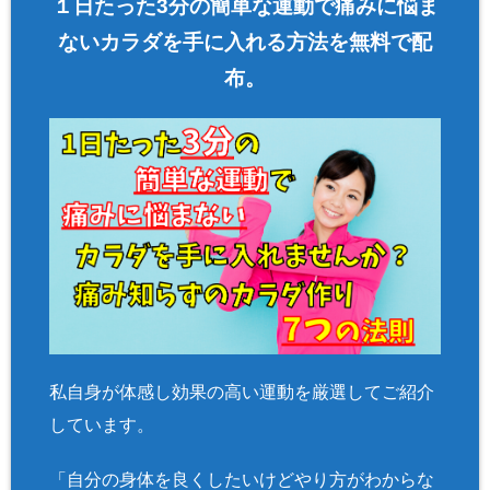
１日たった3分の簡単な運動で痛みに悩ま
in
/home/asa
ないカラダを手に入れる方法を無料で配
hi00/seitai-a
布。
sahi.com/pu
blic_html/w
p-content/pl
ugins/sns-c
ount-cache/
sns-count-c
ache.php
on
line
2897
私自身が体感し効果の高い運動を厳選してご紹介
しています。
「自分の身体を良くしたいけどやり方がわからな