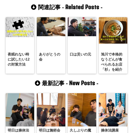
Related Posts
関連記事 -
-
夜眠れない時
ありがとうの
口は災いの元
旭川で本格的
に試したい12
会
なうどんが食
の対策方法
べられるお店
「杉」を紹介
New Posts
最新記事 -
-
明日は操体法
明日は施術会
久しぶりの魔
操体法講座