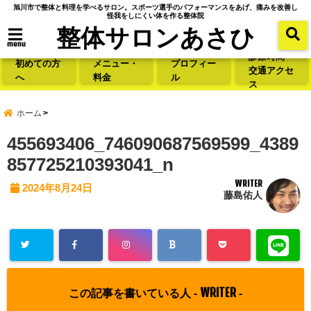
旭川市で整体と料理を学べるサロン。スポーツ選手のパフォーマンスをあげ、痛みを改善し
怪我をしにくい体を作る整体院
整体サロンあさひ
menu
診療時間・
初めての方
メニュー・
プロフィー
交通アクセ
へ
料金
ル
ス
ホーム
455693406_746090687569599_4389
857725210393041_n
WRITER
2024年8月24日
藤島佑人
WRITER
この記事を書いている人 -
-