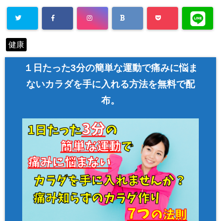
Warning
: Un
健康
defined array
key "Twitter"
１日たった3分の簡単な運動で痛みに悩ま
in
/home/asa
ないカラダを手に入れる方法を無料で配
hi00/seitai-a
布。
sahi.com/pu
blic_html/w
p-content/pl
ugins/sns-c
ount-cache/
sns-count-c
ache.php
on
line
2897