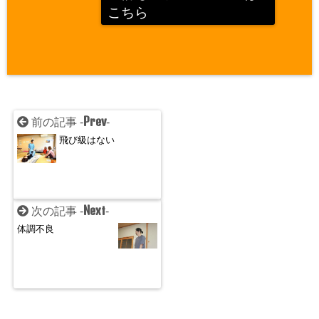
こちら
Prev
前の記事 -
-
飛び級はない
Next
次の記事 -
-
体調不良