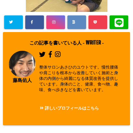
Warning
: Un
defined array
WRITER
この記事を書いている人 -
-
key "Twitter"
in
/home/asa
整体サロンあさひのユウトです。慢性腰痛
hi00/seitai-a
や肩こりを根本から改善していく施術と身
体の内側から綺麗になる体質改善を提供し
sahi.com/pu
藤島佑人
ています。身体のこと、健康、食べ物、趣
blic_html/w
味、食べ歩きなどを書いています。
p-content/pl
ugins/sns-c
詳しいプロフィールはこちら
ount-cache/
sns-count-c