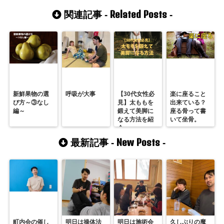
Related Posts
関連記事 -
-
新鮮果物の選
呼吸が大事
【30代女性必
楽に座ること
び方～③なし
見】太ももを
出来ている？
編～
鍛えて美脚に
座る骨って書
なる方法を紹
いて坐骨。
介
New Posts
最新記事 -
-
町内会の催し
明日は操体法
明日は施術会
久しぶりの魔