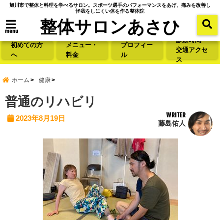
旭川市で整体と料理を学べるサロン。スポーツ選手のパフォーマンスをあげ、痛みを改善し
怪我をしにくい体を作る整体院
整体サロンあさひ
menu
診療時間・
初めての方
メニュー・
プロフィー
交通アクセ
へ
料金
ル
ス
ホーム
健康
普通のリハビリ
WRITER
2023年8月19日
藤島佑人