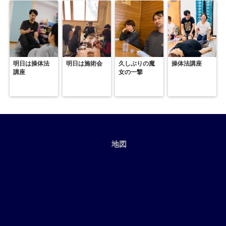
明日は操体法
明日は施術会
久しぶりの魔
操体法講座
講座
女の一撃
地図