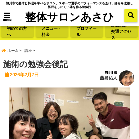
旭川市で整体と料理を学べるサロン。スポーツ選手のパフォーマンスをあげ、痛みを改善し
怪我をしにくい体を作る整体院
整体サロンあさひ
menu
診療時間・
初めての方
メニュー・
プロフィー
交通アクセ
へ
料金
ル
ス
ホーム
講座
施術の勉強会後記
WRITER
2026年2月7日
藤島佑人