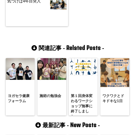
気づけば4年目突入
Related Posts
関連記事 -
-
ヨガセラ健康
施術の勉強会
第１回身体変
ワクワクとド
フォーラム
わるワークシ
キドキな1日
ョップ無事に
終了しまし
た。
New Posts
最新記事 -
-