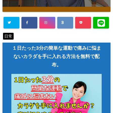
Warning
: Un
日常
defined array
key "Twitter"
１日たった3分の簡単な運動で痛みに悩ま
in
/home/asa
ないカラダを手に入れる方法を無料で配
hi00/seitai-a
布。
sahi.com/pu
blic_html/w
p-content/pl
ugins/sns-c
ount-cache/
sns-count-c