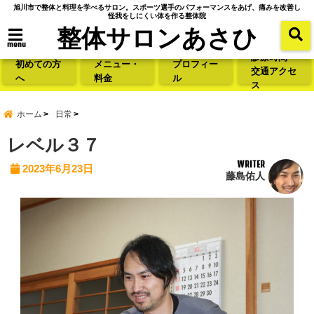
旭川市で整体と料理を学べるサロン。スポーツ選手のパフォーマンスをあげ、痛みを改善し
怪我をしにくい体を作る整体院
整体サロンあさひ
menu
診療時間・
初めての方
メニュー・
プロフィー
交通アクセ
へ
料金
ル
ス
ホーム
日常
レベル３７
WRITER
2023年6月23日
藤島佑人