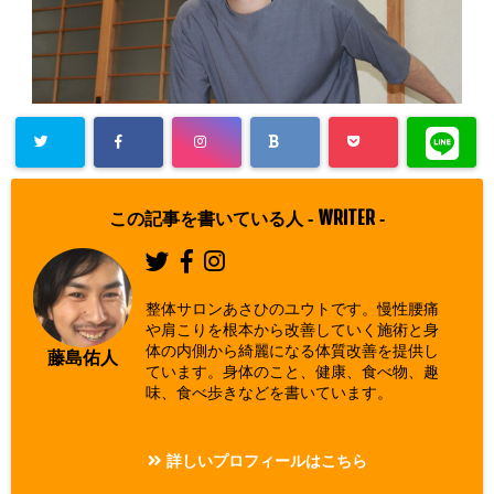
Warning
: Un
defined array
WRITER
この記事を書いている人 -
-
key "Twitter"
in
/home/asa
整体サロンあさひのユウトです。慢性腰痛
hi00/seitai-a
や肩こりを根本から改善していく施術と身
体の内側から綺麗になる体質改善を提供し
sahi.com/pu
藤島佑人
ています。身体のこと、健康、食べ物、趣
blic_html/w
味、食べ歩きなどを書いています。
p-content/pl
ugins/sns-c
詳しいプロフィールはこちら
ount-cache/