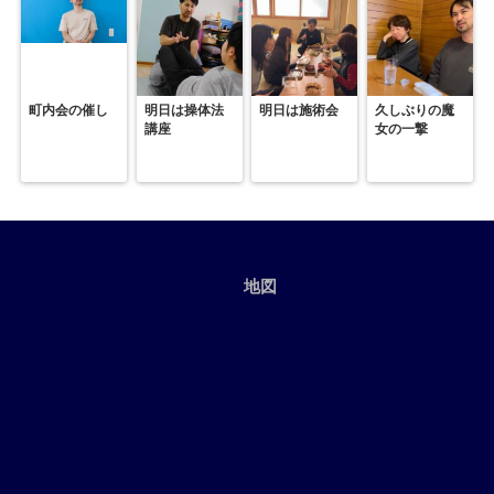
町内会の催し
明日は操体法
明日は施術会
久しぶりの魔
講座
女の一撃
地図