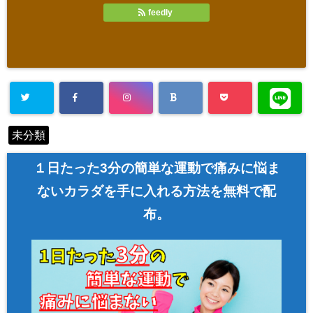
feedly
未分類
１日たった3分の簡単な運動で痛みに悩ま
ないカラダを手に入れる方法を無料で配
布。