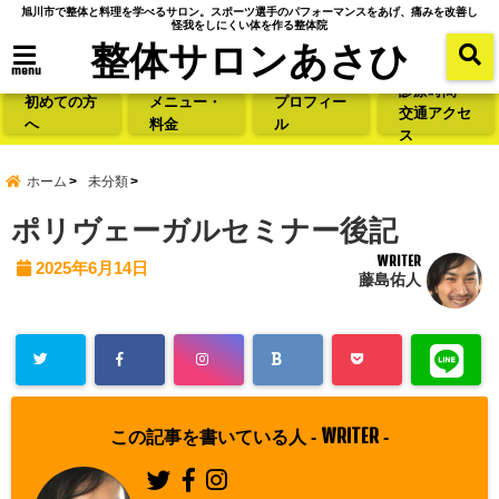
旭川市で整体と料理を学べるサロン。スポーツ選手のパフォーマンスをあげ、痛みを改善し
怪我をしにくい体を作る整体院
整体サロンあさひ
menu
診療時間・
初めての方
メニュー・
プロフィー
交通アクセ
へ
料金
ル
ス
ホーム
未分類
ポリヴェーガルセミナー後記
WRITER
2025年6月14日
藤島佑人
WRITER
この記事を書いている人 -
-