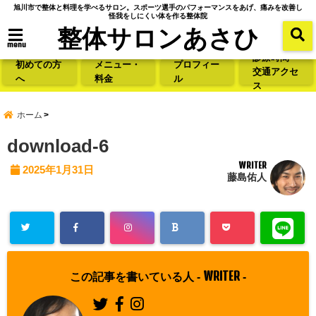
旭川市で整体と料理を学べるサロン。スポーツ選手のパフォーマンスをあげ、痛みを改善し
怪我をしにくい体を作る整体院
整体サロンあさひ
menu
診療時間・
初めての方
メニュー・
プロフィー
交通アクセ
へ
料金
ル
ス
ホーム
download-6
WRITER
2025年1月31日
藤島佑人
WRITER
この記事を書いている人 -
-