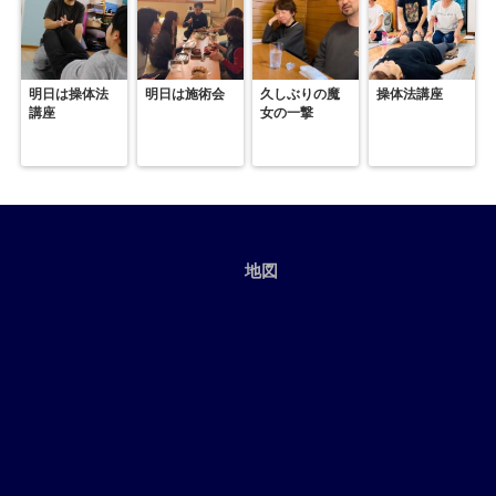
明日は操体法
明日は施術会
久しぶりの魔
操体法講座
講座
女の一撃
地図