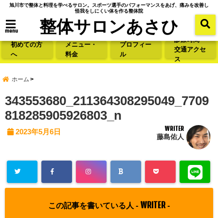
旭川市で整体と料理を学べるサロン。スポーツ選手のパフォーマンスをあげ、痛みを改善し
怪我をしにくい体を作る整体院
整体サロンあさひ
menu
診療時間・
初めての方
メニュー・
プロフィー
交通アクセ
へ
料金
ル
ス
ホーム
343553680_211364308295049_7709
818285905926803_n
WRITER
2023年5月6日
藤島佑人
WRITER
この記事を書いている人 -
-