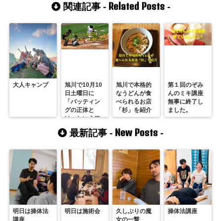
Related Posts
関連記事 -
-
大人キャンプ
旭川で10月10
旭川で本格的
第１回のぞみ
日土曜日に
なうどんが食
んのミキ講座
「バッティン
べられるお店
無事に終了し
グの正体と
「杉」を紹介
ました。
は」というワ
ークショップ
New Posts
最新記事 -
-
開催決定
明日は操体法
明日は施術会
久しぶりの魔
操体法講座
講座
女の一撃