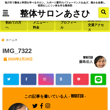
旭川市で整体と料理を学べるサロン。スポーツ選手のパフォーマンスをあげ、痛みを改善し
怪我をしにくい体を作る整体院
整体サロンあさひ
menu
診療時間・
初めての方
メニュー・
プロフィー
交通アクセ
へ
料金
ル
ス
ホーム
IMG_7322
WRITER
2020年2月26日
藤島佑人
WRITER
この記事を書いている人 -
-