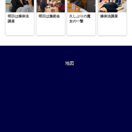
明日は操体法
明日は施術会
久しぶりの魔
操体法講座
講座
女の一撃
地図