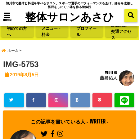
旭川市で整体と料理を学べるサロン。スポーツ選手のパフォーマンスをあげ、痛みを改善し
怪我をしにくい体を作る整体院
整体サロンあさひ
menu
診療時間・
初めての方
メニュー・
プロフィー
交通アクセ
へ
料金
ル
ス
ホーム
IMG-5753
WRITER
2019年8月5日
藤島佑人
WRITER
この記事を書いている人 -
-