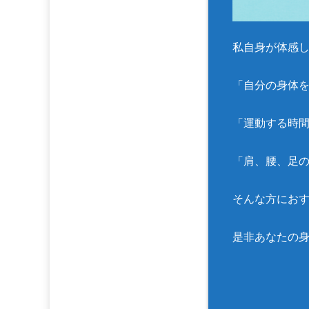
私自身が体感
「自分の身体
「運動する時
「肩、腰、足
そんな方におす
是非あなたの