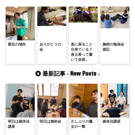
最近の傾向
ありがとうの
楽に座ること
施術の勉強会
会
出来ている？
後記
座る骨って書
いて坐骨。
New Posts
最新記事 -
-
明日は操体法
明日は施術会
久しぶりの魔
操体法講座
講座
女の一撃