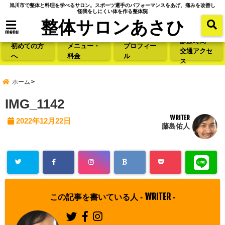
旭川市で整体と料理を学べるサロン。スポーツ選手のパフォーマンスをあげ、痛みを改善し
怪我をしにくい体を作る整体院
整体サロンあさひ
menu
診療時間・
初めての方
メニュー・
プロフィー
交通アクセ
へ
料金
ル
ス
ホーム
IMG_1142
WRITER
2022年12月22日
藤島佑人
WRITER
この記事を書いている人 -
-