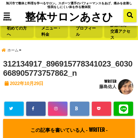
旭川市で整体と料理を学べるサロン。スポーツ選手のパフォーマンスをあげ、痛みを改善し
怪我をしにくい体を作る整体院
整体サロンあさひ
menu
診療時間・
初めての方
メニュー・
プロフィー
交通アクセ
へ
料金
ル
ス
ホーム
312134917_896915778341023_6030
668905773757862_n
WRITER
2022年10月29日
藤島佑人
WRITER
この記事を書いている人 -
-