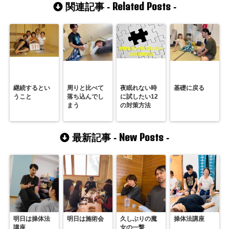
Related Posts
関連記事 -
-
継続するとい
周りと比べて
夜眠れない時
基礎に戻る
うこと
落ち込んでし
に試したい12
まう
の対策方法
New Posts
最新記事 -
-
明日は操体法
明日は施術会
久しぶりの魔
操体法講座
講座
女の一撃