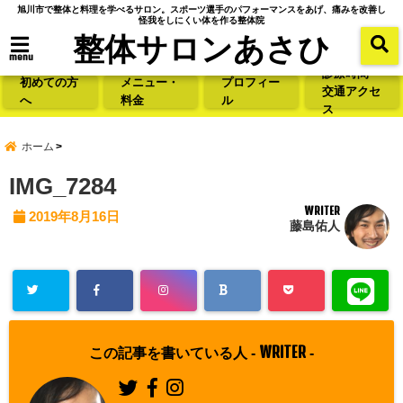
旭川市で整体と料理を学べるサロン。スポーツ選手のパフォーマンスをあげ、痛みを改善し
怪我をしにくい体を作る整体院
整体サロンあさひ
menu
診療時間・
初めての方
メニュー・
プロフィー
交通アクセ
へ
料金
ル
ス
ホーム
IMG_7284
WRITER
2019年8月16日
藤島佑人
WRITER
この記事を書いている人 -
-