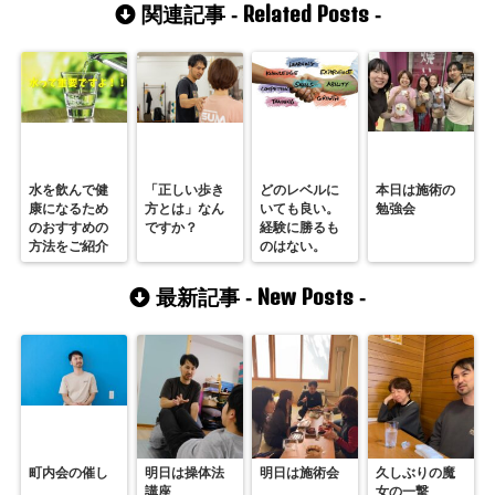
Related Posts
関連記事 -
-
水を飲んで健
「正しい歩き
どのレベルに
本日は施術の
康になるため
方とは」なん
いても良い。
勉強会
のおすすめの
ですか？
経験に勝るも
方法をご紹介
のはない。
New Posts
最新記事 -
-
町内会の催し
明日は操体法
明日は施術会
久しぶりの魔
講座
女の一撃