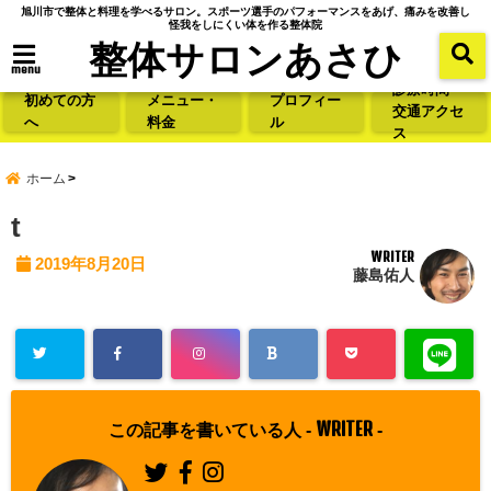
旭川市で整体と料理を学べるサロン。スポーツ選手のパフォーマンスをあげ、痛みを改善し
怪我をしにくい体を作る整体院
整体サロンあさひ
menu
診療時間・
初めての方
メニュー・
プロフィー
交通アクセ
へ
料金
ル
ス
ホーム
t
WRITER
2019年8月20日
藤島佑人
WRITER
この記事を書いている人 -
-