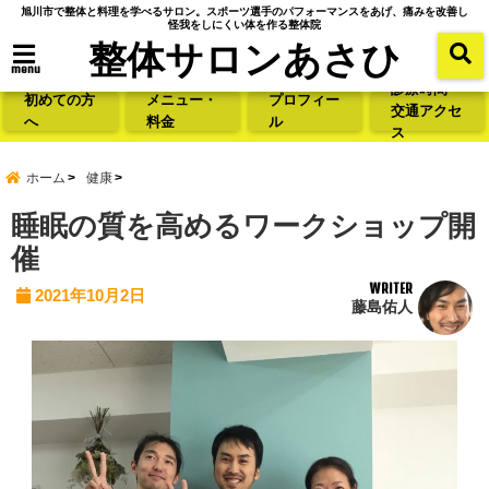
旭川市で整体と料理を学べるサロン。スポーツ選手のパフォーマンスをあげ、痛みを改善し
怪我をしにくい体を作る整体院
整体サロンあさひ
menu
診療時間・
初めての方
メニュー・
プロフィー
交通アクセ
へ
料金
ル
ス
ホーム
健康
睡眠の質を高めるワークショップ開
催
WRITER
2021年10月2日
藤島佑人