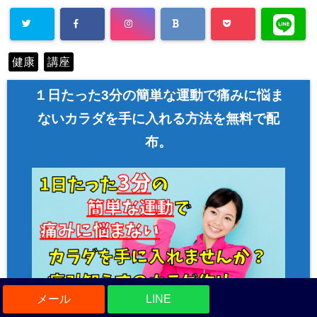
Warning
: Un
健康
講座
defined array
key "Twitter"
１日たった3分の簡単な運動で痛みに悩ま
in
/home/asa
ないカラダを手に入れる方法を無料で配
hi00/seitai-a
布。
sahi.com/pu
blic_html/w
p-content/pl
ugins/sns-c
ount-cache/
sns-count-c
ache.php
on
LINE
line
2897