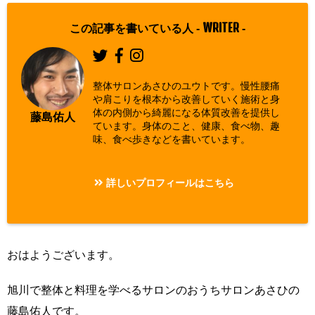
Warning
: Un
defined array
WRITER
この記事を書いている人 -
-
key "Twitter"
in
/home/asa
整体サロンあさひのユウトです。慢性腰痛
hi00/seitai-a
や肩こりを根本から改善していく施術と身
体の内側から綺麗になる体質改善を提供し
sahi.com/pu
藤島佑人
ています。身体のこと、健康、食べ物、趣
blic_html/w
味、食べ歩きなどを書いています。
p-content/pl
ugins/sns-c
詳しいプロフィールはこちら
ount-cache/
sns-count-c
ache.php
on
おはようございます。
line
2897
旭川で整体と料理を学べるサロンのおうちサロンあさひの
藤島佑人です。