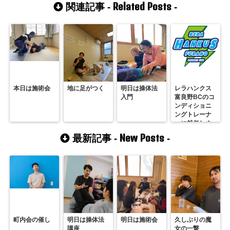
Related Posts
関連記事 -
-
本日は施術会
地に足がつく
明日は操体法
レラハンクス
入門
富良野BCのコ
ンディショニ
ングトレーナ
ーに就任しま
した
New Posts
最新記事 -
-
町内会の催し
明日は操体法
明日は施術会
久しぶりの魔
講座
女の一撃