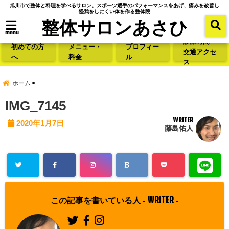
旭川市で整体と料理を学べるサロン。スポーツ選手のパフォーマンスをあげ、痛みを改善し
怪我をしにくい体を作る整体院
整体サロンあさひ
menu
診療時間・
初めての方
メニュー・
プロフィー
交通アクセ
へ
料金
ル
ス
ホーム
IMG_7145
WRITER
2020年1月7日
藤島佑人
WRITER
この記事を書いている人 -
-