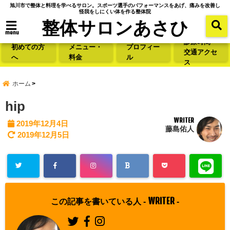
旭川市で整体と料理を学べるサロン。スポーツ選手のパフォーマンスをあげ、痛みを改善し
怪我をしにくい体を作る整体院
整体サロンあさひ
menu
診療時間・
初めての方
メニュー・
プロフィー
交通アクセ
へ
料金
ル
ス
ホーム
hip
WRITER
2019年12月4日
藤島佑人
2019年12月5日
WRITER
この記事を書いている人 -
-