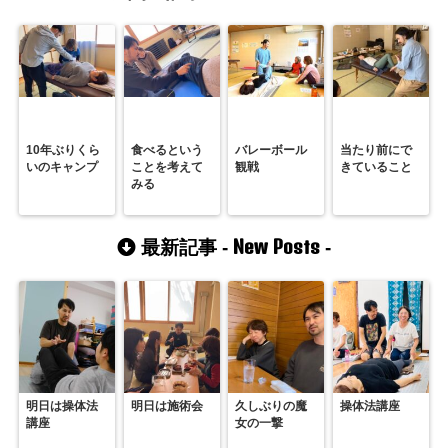
10年ぶりくら
食べるという
バレーボール
当たり前にで
いのキャンプ
ことを考えて
観戦
きていること
みる
New Posts
最新記事 -
-
明日は操体法
明日は施術会
久しぶりの魔
操体法講座
講座
女の一撃