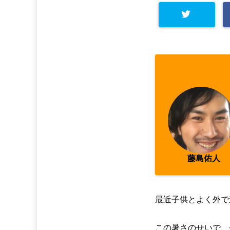
Warning
: Undefined arra
y key "Twitter" in
/home/
asahi00/seitai-asahi.co
m/public_html/wp-cont
ent/plugins/sns-count-
藤島佑人
cache/sns-count-cache.
php
on line
2897
最近子供とよく外で
この暑さのせいで、