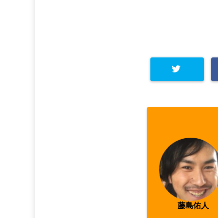
Warning
: Undefined arra
y key "Twitter" in
/home/
asahi00/seitai-asahi.co
m/public_html/wp-cont
ent/plugins/sns-count-
藤島佑人
cache/sns-count-cache.