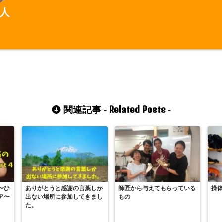
人
Related Posts
関連記事 -
-
〜ひ
ありがとうと感謝の言葉しか
師匠から与えてもらっている
操
ア〜
出ない場所に参加してきまし
もの
た。