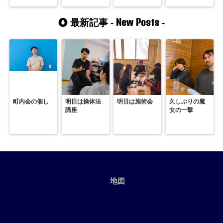
New Posts
最新記事 -
-
町内会の催し
明日は操体法
明日は施術会
久しぶりの魔
講座
女の一撃
地図