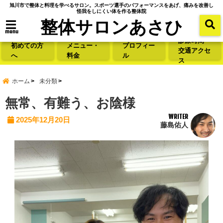
旭川市で整体と料理を学べるサロン。スポーツ選手のパフォーマンスをあげ、痛みを改善し
怪我をしにくい体を作る整体院
整体サロンあさひ
menu
診療時間・
初めての方
メニュー・
プロフィー
交通アクセ
へ
料金
ル
ス
ホーム
未分類
無常、有難う、お陰様
WRITER
2025年12月20日
藤島佑人