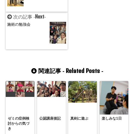
Next
次の記事 -
-
施術の勉強会
Related Posts
関連記事 -
-
ゼミの症例検
公認講座後記
真剣に遊ぶ
楽しみな1日
討からの気づ
き