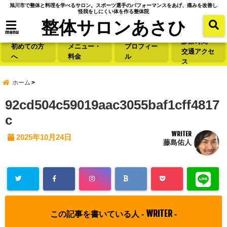
旭川市で整体と料理を学べるサロン。スポーツ選手のパフォーマンスをあげ、痛みを改善し
怪我をしにくい体を作る整体院
整体サロンあさひ
menu
診療時間・
初めての方
メニュー・
プロフィー
交通アクセ
へ
料金
ル
ス
ホーム
92cd504c59019aac3055baf1cff4817
c
WRITER
2025年10月24日
藤島佑人
WRITER
この記事を書いている人 -
-