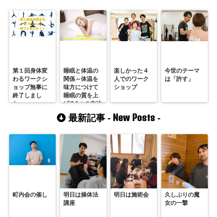
第１回身体変
睡眠と体温の
楽しかった４
今世のテーマ
わるワークシ
関係～体温を
人でのワーク
は「許す」
ョップ無事に
味方につけて
ショップ
終了しまし
睡眠の質を上
た。
げる6つの方法
～
New Posts
最新記事 -
-
町内会の催し
明日は操体法
明日は施術会
久しぶりの魔
講座
女の一撃