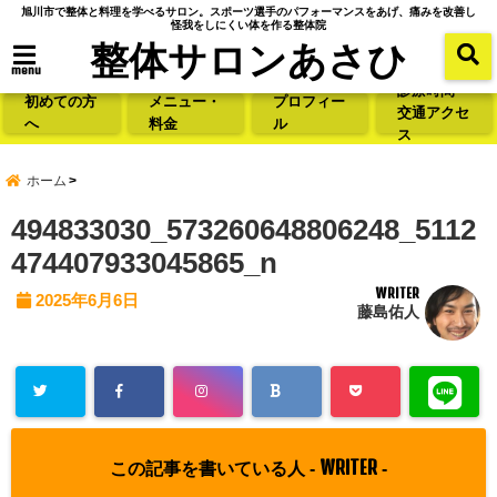
旭川市で整体と料理を学べるサロン。スポーツ選手のパフォーマンスをあげ、痛みを改善し
怪我をしにくい体を作る整体院
整体サロンあさひ
menu
診療時間・
初めての方
メニュー・
プロフィー
交通アクセ
へ
料金
ル
ス
ホーム
494833030_573260648806248_5112
474407933045865_n
WRITER
2025年6月6日
藤島佑人
WRITER
この記事を書いている人 -
-