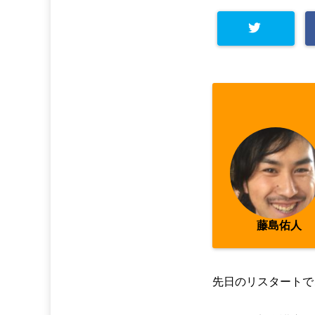
Warning
: Undefined arra
y key "Twitter" in
/home/
asahi00/seitai-asahi.co
m/public_html/wp-cont
ent/plugins/sns-count-
藤島佑人
cache/sns-count-cache.
php
on line
2897
先日のリスタートで