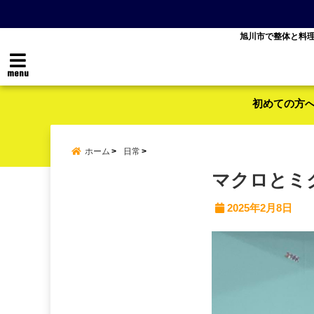
旭川市で整体と料
menu
初めての方
ホーム
日常
マクロとミ
2025年2月8日