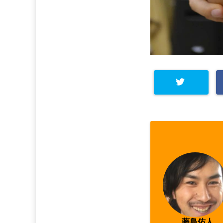
Warning
: Undefined arra
y key "Twitter" in
/home/
asahi00/seitai-asahi.co
m/public_html/wp-cont
ent/plugins/sns-count-
藤島佑人