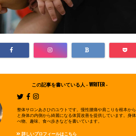
WRITER
この記事を書いている人 -
-
整体サロンあさひのユウトです。慢性腰痛や肩こりを根本か
と身体の内側から綺麗になる体質改善を提供しています。身
べ物、趣味、食べ歩きなどを書いています。
詳しいプロフィールはこちら