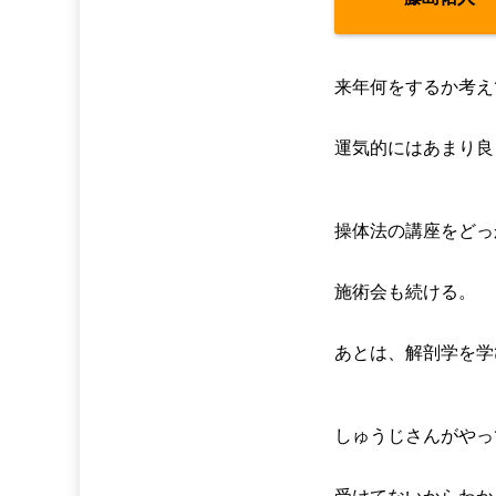
cache/sns-count-cache.
php
on line
2897
来年何をするか考え
運気的にはあまり良
操体法の講座をどっ
施術会も続ける。
あとは、解剖学を学
しゅうじさんがやっ