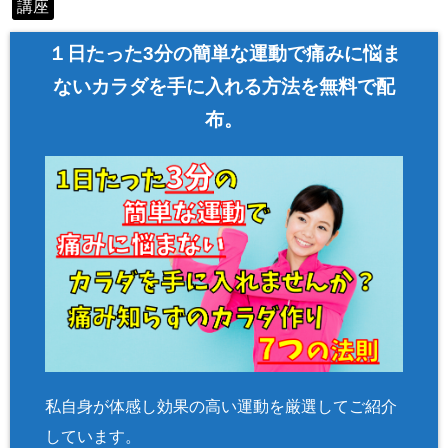
講座
defined array
key "Twitter"
１日たった3分の簡単な運動で痛みに悩ま
in
/home/asa
ないカラダを手に入れる方法を無料で配
hi00/seitai-a
布。
sahi.com/pu
blic_html/w
p-content/pl
ugins/sns-c
ount-cache/
sns-count-c
ache.php
on
line
2897
私自身が体感し効果の高い運動を厳選してご紹介
しています。