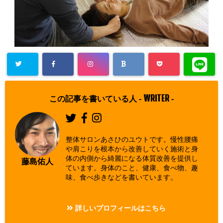
Warning
: Un
defined array
WRITER
この記事を書いている人 -
-
key "Twitter"
in
/home/asa
整体サロンあさひのユウトです。慢性腰痛
hi00/seitai-a
や肩こりを根本から改善していく施術と身
体の内側から綺麗になる体質改善を提供し
sahi.com/pu
藤島佑人
ています。身体のこと、健康、食べ物、趣
blic_html/w
味、食べ歩きなどを書いています。
p-content/pl
ugins/sns-c
詳しいプロフィールはこちら
ount-cache/