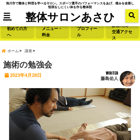
旭川市で整体と料理を学べるサロン。スポーツ選手のパフォーマンスをあげ、痛みを改善し
怪我をしにくい体を作る整体院
整体サロンあさひ
menu
診療時間・
初めての方
メニュー・
プロフィー
交通アクセ
へ
料金
ル
ス
ホーム
講座
施術の勉強会
WRITER
2023年4月28日
藤島佑人