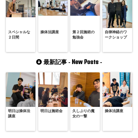
スペシャルな
操体法講座
第２回施術の
自律神経のワ
２日間
勉強会
ークショップ
New Posts
最新記事 -
-
明日は操体法
明日は施術会
久しぶりの魔
操体法講座
講座
女の一撃