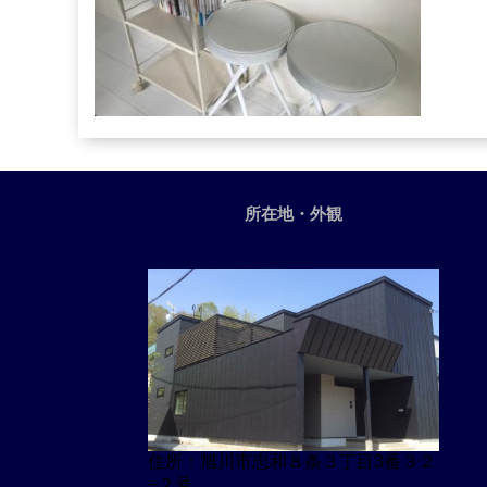
所在地・外観
住所：旭川市忠和８条３丁目3番３２
−２号