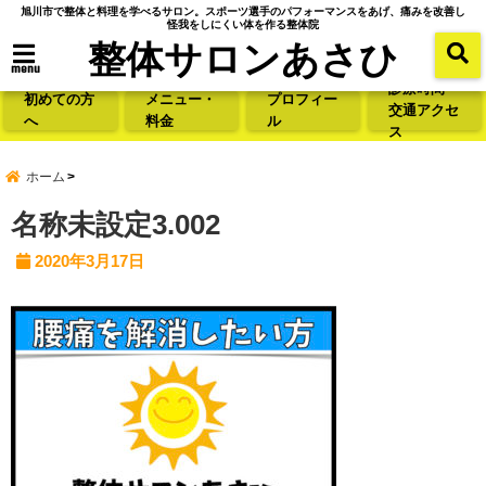
旭川市で整体と料理を学べるサロン。スポーツ選手のパフォーマンスをあげ、痛みを改善し
怪我をしにくい体を作る整体院
整体サロンあさひ
menu
診療時間・
初めての方
メニュー・
プロフィー
交通アクセ
へ
料金
ル
ス
ホーム
名称未設定3.002
2020年3月17日