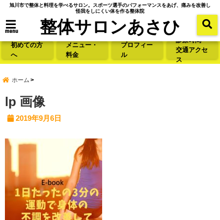
旭川市で整体と料理を学べるサロン。スポーツ選手のパフォーマンスをあげ、痛みを改善し
怪我をしにくい体を作る整体院
整体サロンあさひ
menu
診療時間・
初めての方
メニュー・
プロフィー
交通アクセ
へ
料金
ル
ス
ホーム
lp 画像
2019年9月6日