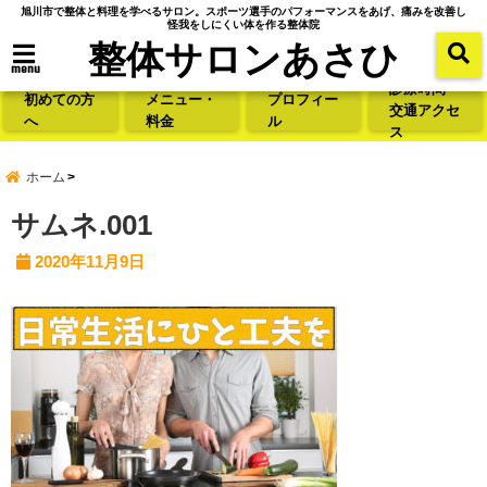
旭川市で整体と料理を学べるサロン。スポーツ選手のパフォーマンスをあげ、痛みを改善し
怪我をしにくい体を作る整体院
整体サロンあさひ
menu
診療時間・
初めての方
メニュー・
プロフィー
交通アクセ
へ
料金
ル
ス
ホーム
サムネ.001
2020年11月9日